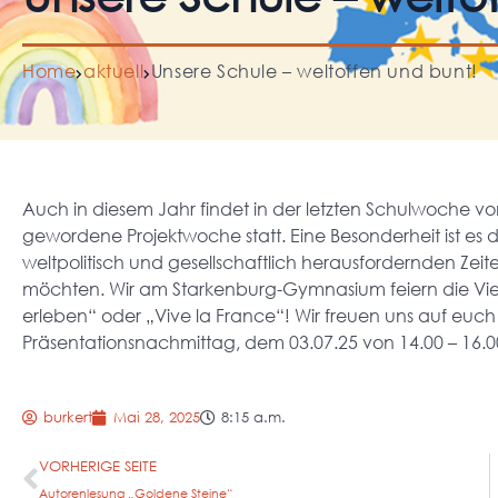
Home
aktuell
Unsere Schule – weltoffen und bunt!
Auch in diesem Jahr findet in der letzten Schulwoche vom
gewordene Projektwoche statt. Eine Besonderheit ist es d
weltpolitisch und gesellschaftlich herausfordernden Zeit
möchten. Wir am Starkenburg-Gymnasium feiern die Vielfa
erleben“ oder „Vive la France“! Wir freuen uns auf euch
Präsentationsnachmittag, dem 03.07.25 von 14.00 – 16.0
burkert
Mai 28, 2025
8:15 a.m.
VORHERIGE SEITE
Autorenlesung „Goldene Steine“