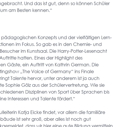
ngebracht. Und das ist gut, denn so können Schüler
sium am Besten kennen.“
s pädagogischen Konzepts und der vielfältigen Lern-
ionen im Fokus. So gab es in den Chemie- und
esucher im Kunstsaal. Die Harry-Potter-Lesenacht
ftritte hatten. Eines der Highlight des
n Gäste, ein Auftritt von Kathrin German. Die
ingshow „The Voice of Germany“ ins Finale
gt Talente hervor, unter anderem ist ja auch
e Sophie Gölz aus der Schülervertretung. Wie sie
schiedenen Disziplinen von Sport über Sprachen bis
ine Interessen und Talente fördert.“
iterin Katja Eicke findet, vor allem die familiäre
ude ist sehr groß, aber alles ist noch gut
meldet, dass wir hier eine gute Bildung vermitteln