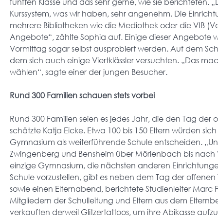
fünften Klasse und das sehr gerne, wie sie berichteten.
Kurssystem, was wir haben, sehr angenehm. Die Einrichtun
mehrere Bibliotheken wie die Mediothek oder die VIB (Ve
Angebote“, zählte Sophia auf. Einige dieser Angebote 
Vormittag sogar selbst ausprobiert werden. Auf dem Sch
dem sich auch einige Viertklässler versuchten. „Das mac
wählen“, sagte einer der jungen Besucher.
Rund 300 Familien schauen stets vorbei
Rund 300 Familien seien es jedes Jahr, die den Tag de
schätzte Katja Eicke. Etwa 100 bis 150 Eltern würden sic
Gymnasium als weiterführende Schule entscheiden. „Unser
Zwingenberg und Bensheim über Mörlenbach bis nach We
einzige Gymnasium, die nächsten anderen Einrichtunge
Schule vorzustellen, gibt es neben dem Tag der offenen
sowie einen Elternabend, berichtete Studienleiter Marc 
Mitgliedern der Schulleitung und Eltern aus dem Elternbe
verkauften derweil Glitzertattoos, um ihre Abikasse auf