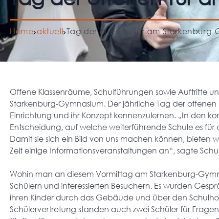
Home
aktuell
Tag der offenen Tür am Starkenburg
Offene Klassenräume, Schulführungen sowie Auftritt
Starkenburg-Gymnasium. Der jährliche Tag der offenen Tü
Einrichtung und ihr Konzept kennenzulernen. „In den 
Entscheidung, auf welche weiterführende Schule es für d
Damit sie sich ein Bild von uns machen können, bieten wi
Zeit einige Informationsveranstaltungen an“, sagte Schull
Wohin man an diesem Vormittag am Starkenburg-Gymnas
Schülern und interessierten Besuchern. Es wurden Gesprä
ihren Kinder durch das Gebäude und über den Schulhof
Schülervertretung standen auch zwei Schüler für Fragen 