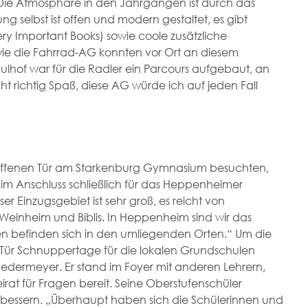
 „Die Atmosphäre in den Jahrgängen ist durch das
g selbst ist offen und modern gestaltet, es gibt
ry Important Books) sowie coole zusätzliche
wie die Fahrrad-AG konnten vor Ort an diesem
ulhof war für die Radler ein Parcours aufgebaut, an
ht richtig Spaß, diese AG würde ich auf jeden Fall
r offenen Tür am Starkenburg Gymnasium besuchten,
h im Anschluss schließlich für das Heppenheimer
 Einzugsgebiet ist sehr groß, es reicht von
inheim und Biblis. In Heppenheim sind wir das
n befinden sich in den umliegenden Orten.“ Um die
 Tür Schnuppertage für die lokalen Grundschulen
Federmeyer. Er stand im Foyer mit anderen Lehrern,
irat für Fragen bereit. Seine Oberstufenschüler
zubessern. „Überhaupt haben sich die Schülerinnen und