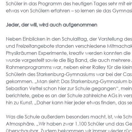
Schüler in das Programm des heutigen Tages sehr mit ei
etwas von Schülern erfahren – so lernen sie das Gymna
Jeder, der will, wird auch aufgenommen
Neben Einblicken in den Schulalltag, der Vorstellung de
und Freizeitangebote standen verschiedene Mitmachakt
Physikräumen Experimente, kreativ werden konnten die B
wurde vorgestellt sowie die Big Band, die auch mehrere Au
Rahmenprogramms war, neben einer Ralley für die kleine
Schülerin des Starkenburg-Gymnasiums war bei der Cast
gekommen. „Man sieht: Das Starkenburg-Gymnasium brin
Sebastian Vettel schon hier zur Schule gegangen“, meint
berichtete, gebe es an der Schule zahlreiche AGs in ver
hin zu Kunst. „Daher kann hier jeder etwas finden, das se
Was die Schule außerdem besonders macht, ist, wie Schulle
Atmosphäre. „Wir haben zwar 1.100 Schüler und das Gebä
überschaubar. Zudem bekommen wir immer wieder rückge