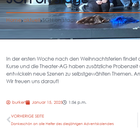
Home
aktuell
SGH on stage
In der ersten Woche nach den Weihnachtsferien findet a
Kurse und die Theater-AG haben zusätzliche Probenzeit
entwickeln neue Szenen zu selbstgewählten Themen. Am Fr
Wir freuen uns darauf!
burkert
Januar 15, 2025
1:56 p.m.
VORHERIGE SEITE
Dankeschön an alle Helfer des diesjährigen Adventskalenders