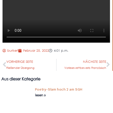
burkert
Februar 25, 2022
4:01 p.m.
VORHERIGE SEITE
NÄCHSTE SEITE
Fließender Übergang
Vorlesewettbewerb Französisch
Aus dieser Kategorie
Poetry-Slam hoch 2 am SGH
lesen »