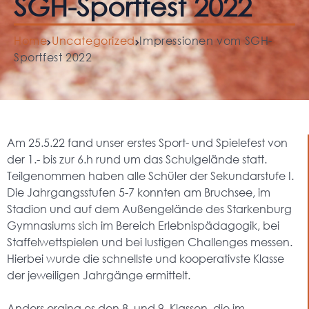
SGH-Sportfest 2022
Home
Uncategorized
Impressionen vom SGH-
Sportfest 2022
Am 25.5.22 fand unser erstes Sport- und Spielefest von
der 1.- bis zur 6.h rund um das Schulgelände statt.
Teilgenommen haben alle Schüler der Sekundarstufe I.
Die Jahrgangsstufen 5-7 konnten am Bruchsee, im
Stadion und auf dem Außengelände des Starkenburg
Gymnasiums sich im Bereich Erlebnispädagogik, bei
Staffelwettspielen und bei lustigen Challenges messen.
Hierbei wurde die schnellste und kooperativste Klasse
der jeweiligen Jahrgänge ermittelt.
Anders erging es den 8. und 9. Klassen, die im