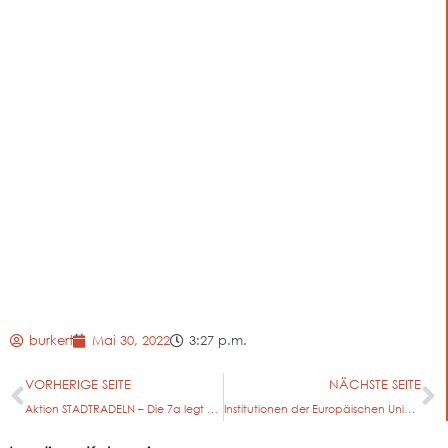
burkert
Mai 30, 2022
3:27 p.m.
VORHERIGE SEITE
NÄCHSTE SEITE
Aktion STADTRADELN – Die 7a legt vor
Institutionen der Europäischen Union besuchen das Starkenburg!