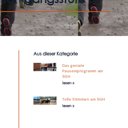
Aus dieser Kategorie
Das geniale
Pausemprogramm am
SGH
lesen »
Tolle Stimmen am SGH
lesen »