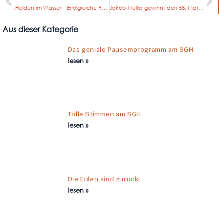
„Helden im Wasser – Erfolgreiche Rettungsschwimmerausbildung in der Projektwoche
Jakob Müller gewinnt den 58. Mathematikwettbewerb des Landes Hessen
Aus dieser Kategorie
Das geniale Pausemprogramm am SGH
lesen »
Tolle Stimmen am SGH
lesen »
Die Eulen sind zurück!
lesen »