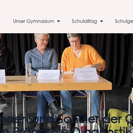
Unser Gymnasium
Schulalltag
Schulge
innen und Schüler der 
a Pränatale Diagnostik