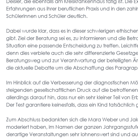
Deisler, die ebenfalls am Kreiskrankenhaus tätig ist. Die
Erfahrungen aus ihrer beruflichen Praxis und in den zahlr
Schülerinnen und Schüler deutlich.
Dabei wurde klar, dass es in dieser schwierigen ethische
gibt. Ziel der Beratung sei es, zu informieren und die Betr
Situation eine passende Entscheidung zu treffen. Leicht
denn dies verbiete auch die sehr differenzierte Gese
Beratungsweg und zur Verantwortung der beteiligten 
die aktuelle Debatte um die Abschaffung des Paragraph
Im Hinblick auf die Verbesserung der diagnostischen Mö
steigenden gesellschaftlichen Druck auf die betroffene
allerdings darauf hin, dass nur ein sehr kleiner Teil von 
Der Test garantiere keinesfalls, dass ein Kind tatsächlich 
Zum Abschluss bedankten sich die Mara Weber und Ja
moderiert haben, im Namen der ganzen Jahrgangsstufe b
derartige Veranstaltungen sehr lohnenswert sind und auc