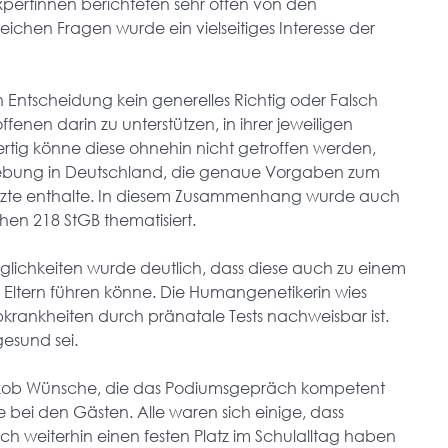
 Expertinnen berichteten sehr offen von den
eichen Fragen wurde ein vielseitiges Interesse der
n Entscheidung kein generelles Richtig oder Falsch
offenen darin zu unterstützen, in ihrer jeweiligen
fertig könne diese ohnehin nicht getroffen werden,
tzgebung in Deutschland, die genaue Vorgaben zum
Ärzte enthalte. In diesem Zusammenhang wurde auch
en 218 StGB thematisiert.
glichkeiten wurde deutlich, dass diese auch zu einem
n Eltern führen könne. Die Humangenetikerin wies
Erbkrankheiten durch pränatale Tests nachweisbar ist.
gesund sei.
kob Wünsche, die das Podiumsgepräch kompetent
ei den Gästen. Alle waren sich einige, dass
h weiterhin einen festen Platz im Schulalltag haben