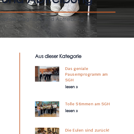
änatale Diagnostik und Abtreibung
Aus dieser Kategorie
Das geniale
Pausemprogramm am
SGH
lesen »
Tolle Stimmen am SGH
lesen »
Die Eulen sind zurück!