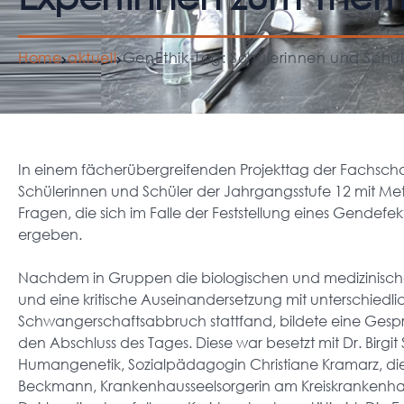
Home
aktuell
GenEthik-Tag: Schülerinnen und Schü
In einem fächerübergreifenden Projekttag der Fachschaft
Schülerinnen und Schüler der Jahrgangsstufe 12 mit M
Fragen, die sich im Falle der Feststellung eines Gendefe
ergeben.
Nachdem in Gruppen die biologischen und medizinische
und eine kritische Auseinandersetzung mit unterschiedli
Schwangerschaftsabbruch stattfand, bildete eine Ges
den Abschluss des Tages. Diese war besetzt mit Dr. Birgit
Humangenetik, Sozialpädagogin Christiane Kramarz, die i
Beckmann, Krankenhausseelsorgerin am Kreiskrankenh