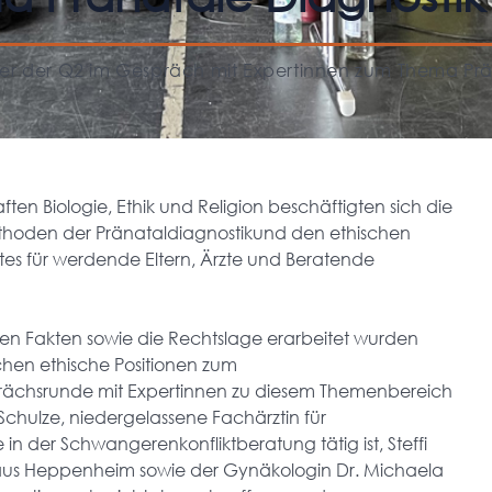
ler der Q2 im Gespräch mit Expertinnen zum Thema Pr
en Biologie, Ethik und Religion beschäftigten sich die
ethoden der Pränataldiagnostikund den ethischen
ktes für werdende Eltern, Ärzte und Beratende
n Fakten sowie die Rechtslage erarbeitet wurden
chen ethische Positionen zum
prächsrunde mit Expertinnen zu diesem Themenbereich
 Schulze, niedergelassene Fachärztin für
n der Schwangerenkonfliktberatung tätig ist, Steffi
aus Heppenheim sowie der Gynäkologin Dr. Michaela