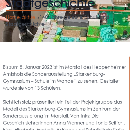
Stadtgeschichte
Home
aktuell
140 Jahre gelebte Schul- und
Stadtgeschichte
Bis zum 8. Januar 2023 ist im Marstall des Heppenheimer
Amtshofs die Sonderausstellung „Starkenburg-
Gymnasium – Schule im Wandel” zu sehen. Gestaltet
wurde sie von 13 Schülern.
Sichtlich stolz präsentiert ein Teil der Projektgruppe das
Modell des Starkenburg-Gymnasiums im Zentrum der
Sonderausstellung im Marstall. Von links: Die
Geschichtslehrerinnen Anna Wenner und Tonja Seiffert,
Elias, Elisabeth, Frederik, Adriana und Schulleiterin Katja