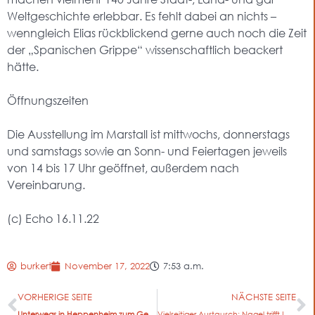
Weltgeschichte erlebbar. Es fehlt dabei an nichts –
wenngleich Elias rückblickend gerne auch noch die Zeit
der „Spanischen Grippe“ wissenschaftlich beackert
hätte.
Öffnungszeiten
Die Ausstellung im Marstall ist mittwochs, donnerstags
und samstags sowie an Sonn- und Feiertagen jeweils
von 14 bis 17 Uhr geöffnet, außerdem nach
Vereinbarung.
(c) Echo 16.11.22
burkert
November 17, 2022
7:53 a.m.
VORHERIGE SEITE
NÄCHSTE SEITE
Unterwegs in Heppenheim zum Gedenken an die Reichspogromnacht
Vielseitiger Austausch: Nagel trifft Lehrerinnen und Lehrer